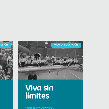
CLUSIÓN
VIVA LA EDUCACIÓN
Viva sin
límites
VER PROYECTO >