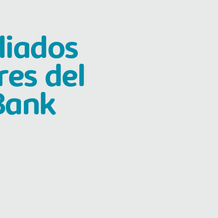
liados
es del
Bank