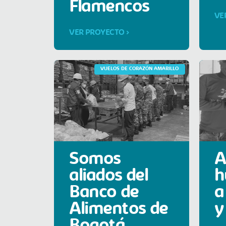
Flamencos
VE
VER PROYECTO >
VUELOS DE CORAZÓN AMARILLO
Somos
A
aliados del
h
Banco de
a
Alimentos de
y