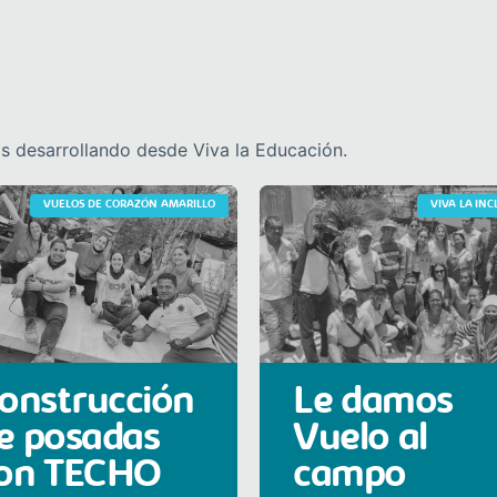
 desarrollando desde Viva la Educación.
VUELOS DE CORAZÓN AMARILLO
VIVA LA IN
onstrucción
Le damos
e posadas
Vuelo al
on TECHO
campo