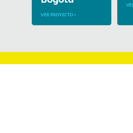
Bogotá
VE
VER PROYECTO >
Donacion