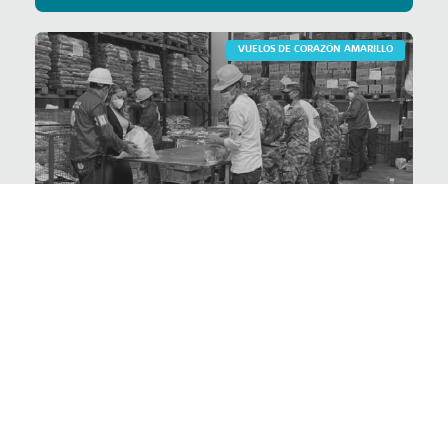
VUELOS DE CORAZÓN AMARILLO
Somos aliados del
Banco de Alimentos
de Bogotá
VER PROYECTO >