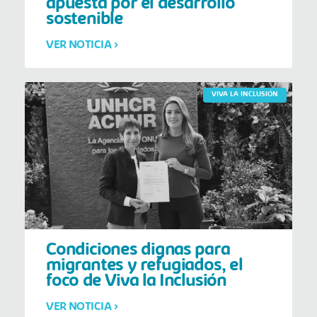
apuesta por el desarrollo
sostenible
VER NOTICIA >
VIVA LA INCLUSIÓN
Condiciones dignas para
migrantes y refugiados, el
foco de Viva la Inclusión
VER NOTICIA >