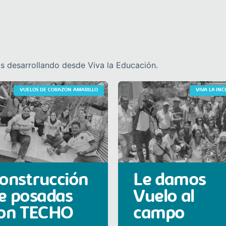
 desarrollando desde Viva la Educación.
VUELOS DE CORAZÓN AMARILLO
VIVA LA IN
onstrucción
Le damos
e posadas
Vuelo al
on TECHO
campo