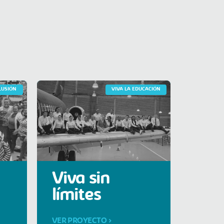
CLUSIÓN
VIVA LA EDUCACIÓN
Viva sin
límites
VER PROYECTO >