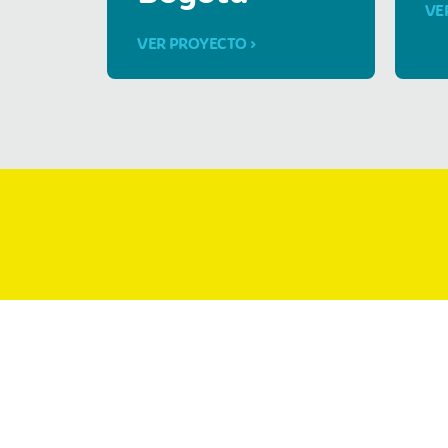
VE
VER PROYECTO >
Donacion