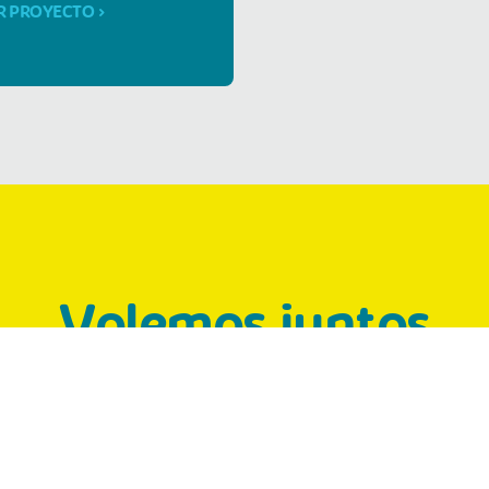
R PROYECTO >
Volemos juntos
es