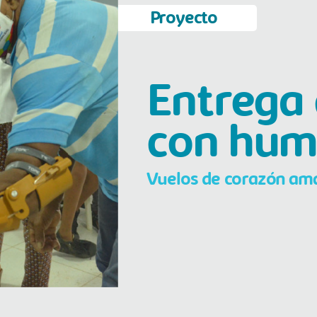
Proyecto
Entrega 
con hum
Vuelos de corazón ama