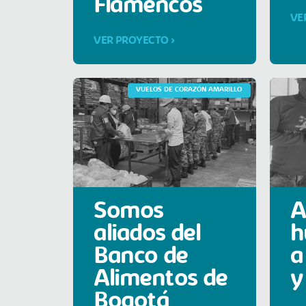
Flamencos
VE
VER PROYECTO >
VUELOS DE CORAZÓN AMARILLO
Somos
A
aliados del
h
Banco de
a
Alimentos de
y
Bogotá