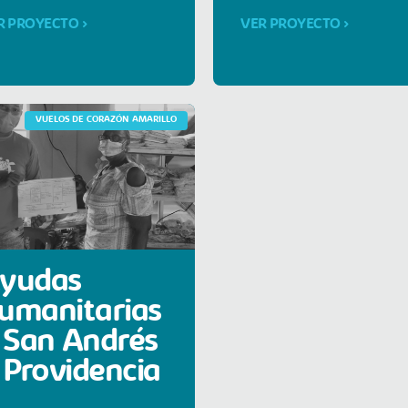
R PROYECTO >
VER PROYECTO >
VUELOS DE CORAZÓN AMARILLO
yudas
umanitarias
 San Andrés
 Providencia