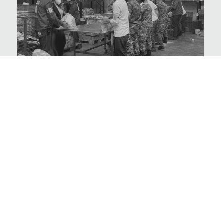
Somos aliados del
Banco de Alimentos
de Bogotá
VER PROYECTO >
VUELOS DE CORAZÓN AMARILLO