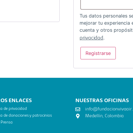
Tus datos personales se
mejorar tu experiencia 
cuenta y otros propósi
.
privacidad
Registrarse
OS ENLACES
NUESTRAS OFICINAS
ica de privacidad
info@fundacionvivaair
ica de donaciones y patrocinios
Medellín, Colombia
 Prensa​