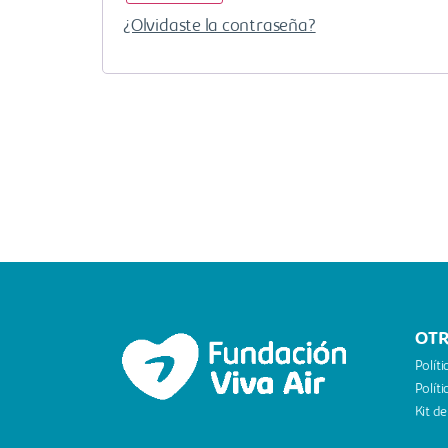
¿Olvidaste la contraseña?
OTR
Polít
Polít
Kit de